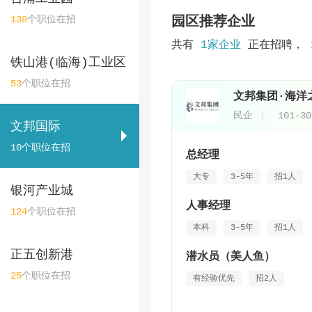
138
个职位在招
园区推荐企业
共有
1家企业
正在招聘，
铁山港(临海)工业区
53
个职位在招
文邦集团·海洋
民企
101-3
文邦国际
10
个职位在招
总经理
大专
3-5年
招1人
银河产业城
人事经理
124
个职位在招
本科
3-5年
招1人
正五创新港
潜水员（美人鱼）
25
个职位在招
有经验优先
招2人