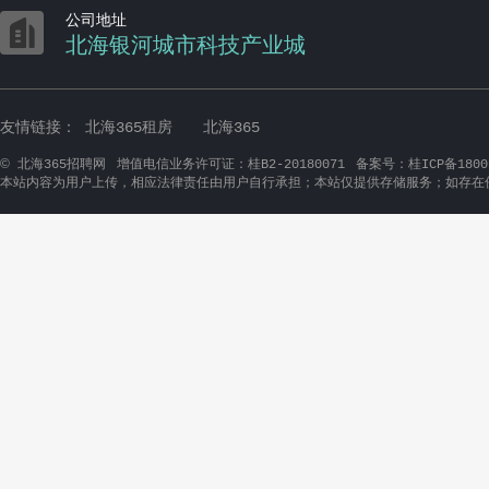

公司地址
北海银河城市科技产业城
友情链接：
北海365租房
北海365
©
北海365招聘网
增值电信业务许可证：桂B2-20180071
备案号：桂ICP备1800
本站内容为用户上传，相应法律责任由用户自行承担；本站仅提供存储服务；如存在