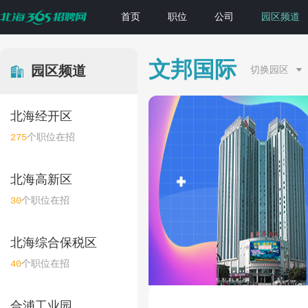
首页
职位
公司
园区频道
文邦国际
园区频道
切换园区
北海经开区
275
个职位在招
北海高新区
30
个职位在招
北海综合保税区
40
个职位在招
合浦工业园