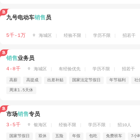
九号电动车
销售
员
5千-1万

海城区
经验不限
学历不限
招若干
销售
业务员
4-8千

海城区
有经验优先
学历不限
招若干
高薪
高提成
出差补贴
国家法定节假日
年节福利
社
周末1.5天休
市场
销售
专员
3-5千

银海区
经验不限
学历不限
招10人
国家节假日
双休
五险
年假
包吃
免费班车
7小