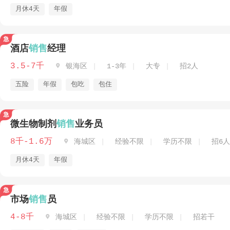
月休4天
年假
酒店
销售
经理
3.5-7千

银海区
1-3年
大专
招2人
五险
年假
包吃
包住
微生物制剂
销售
业务员
8千-1.6万

海城区
经验不限
学历不限
招6人
月休4天
年假
市场
销售
员
4-8千

海城区
经验不限
学历不限
招若干