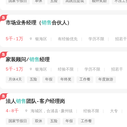
国家节假日
单休
五险
高跳点提成
额外奖励
不压工
市场业务经理（
销售
合伙人）
5千-1万

银海区
有经验优先
学历不限
招若干
家装顾问/
销售
经理
5千-1万

银海区
经验不限
学历不限
招若干
月休4天
五险
年假
年终奖
工作餐
年度旅游
法人
销售
团队-客户经理岗
4-8千

海城区，合浦县·廉州镇
经验不限
大专
国家节假日
双休
五险
年假
工作餐