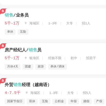
销售
/业务员
5千-1万

海城区
1-3年
大专
招1人
单休
五险
房产经纪人/
销售
员
5千-1万

银海区
经验不限
初中
招若干
月休4天
团建
旅游
单休/调休
外贸
销售
经理（越南语）
4-7.5千

海城区
1-3年
大专
招5人
国家节假日
双休
五险
公积金
年假
婚假
产假