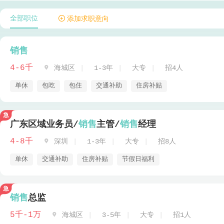
全部职位
 添加求职意向
销售
4-6千

海城区
1-3年
大专
招4人
单休
包吃
包住
交通补助
住房补贴
广东区域业务员/
销售
主管/
销售
经理
4-8千

深圳
1-3年
大专
招8人
单休
交通补助
住房补贴
节假日福利
销售
总监
5千-1万

海城区
3-5年
大专
招1人