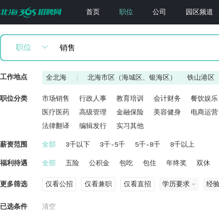
首页
职位
公司
园区频道
职位
工作地点
全北海
|
北海市区（海城区、银海区）
铁山港区
职位分类
市场销售
行政人事
教育培训
会计财务
餐饮娱乐
医疗医药
高级管理
金融保险
美容健身
电商运营
法律翻译
编辑发行
实习其他
薪资范围
全部
3千以下
3千-5千
5千-8千
8千以上
福利待遇
全部
五险
公积金
包吃
包住
年终奖
双休
更多筛选
仅看公招
仅看兼职
仅看直招
学历要求
经
已选条件
清空