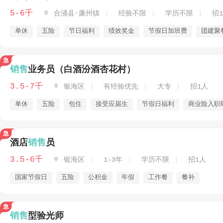
5-6千

合浦县·廉州镇
经验不限
学历不限
招
单休
五险
节日福利
绩效奖金
节假日加班费
团建聚
销售
业务员（白酒汾酒杏花村）
3.5-7千

银海区
有经验优先
大专
招1人
单休
五险
包住
接受应届生
节假日福利
商业险入职
酒店
销售
员
3.5-6千

银海区
1-3年
学历不限
招1人
国家节假日
五险
公积金
年假
工作餐
餐补
销售
型验光师