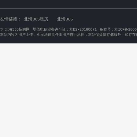
友情链接：
北海365租房
北海365
©
北海365招聘网
增值电信业务许可证：桂B2-20180071
备案号：桂ICP备1800
本站内容为用户上传，相应法律责任由用户自行承担；本站仅提供存储服务；如存在