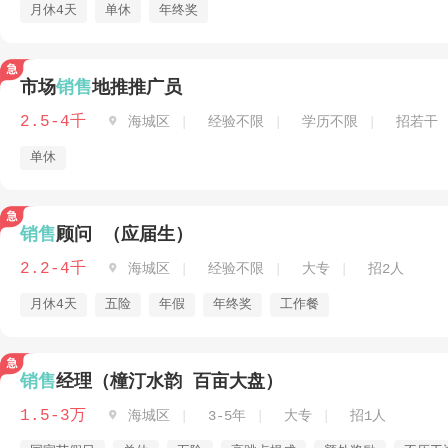
月休4天
单休
年终奖
市场
销售
地推推广员
2.5-4千

海城区
经验不限
学历不限
招若干
单休
销售
顾问 （应届生）
2.2-4千

海城区
经验不限
大专
招2人
月休4天
五险
年假
年终奖
工作餐
销售
经理（橦汀水韵 百亩大盘）
1.5-3万

海城区
3-5年
大专
招1人