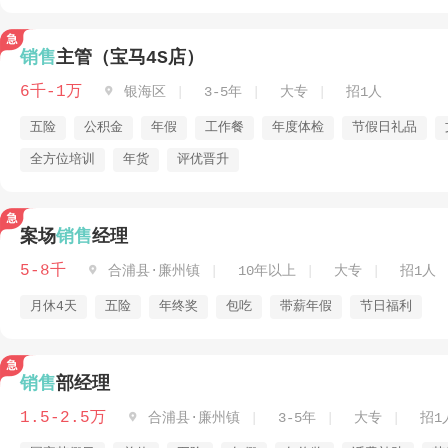
销售
主管（宝马4S店）
6千-1万

银海区
3-5年
大专
招1人
五险
公积金
年假
工作餐
年度体检
节假日礼品
全方位培训
年货
评优晋升
案场
销售
经理
5-8千

合浦县·廉州镇
10年以上
大专
招1人
月休4天
五险
年终奖
包吃
带薪年假
节日福利
销售
部经理
1.5-2.5万

合浦县·廉州镇
3-5年
大专
招1