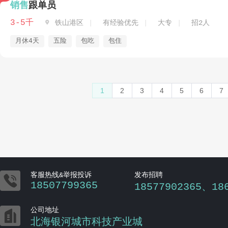
销售
跟单员
3-5千

铁山港区
有经验优先
大专
招2人
月休4天
五险
包吃
包住
1
2
3
4
5
6
7

客服热线&举报投诉
发布招聘
18507799365
18577902365、18

公司地址
北海银河城市科技产业城