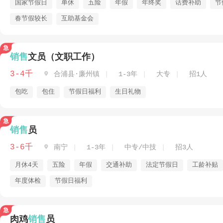
国家节假日
单休
五险
年假
年终奖
话费补助
节
春节假较长
互助基金会
销售
文员（文职工作）
3-4千

合浦县·廉州镇
1-3年
大专
招1人
包吃
包住
节假日福利
生日礼物
销售
员
3-6千

南宁
1-3年
中专/中技
招3人
月休4天
五险
年假
交通补助
法定节假日
工龄补贴
年度体检
节假日福利
肉鸡
销售
员