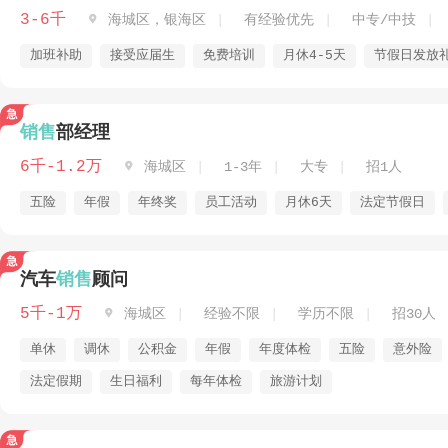
3-6千

海城区，银海区
有经验优先
中专/中技
加班补助
接受应届生
免费培训
月休4-5天
节假日发放
销售
部经理
6千-1.2万

海城区
1-3年
大专
招1人
五险
年假
年终奖
员工活动
月休6天
法定节假日
汽车
销售
顾问
5千-1万

海城区
经验不限
学历不限
招30人
单休
调休
公积金
年假
年度体检
五险
意外险
法定假期
生日福利
每年体检
旅游计划