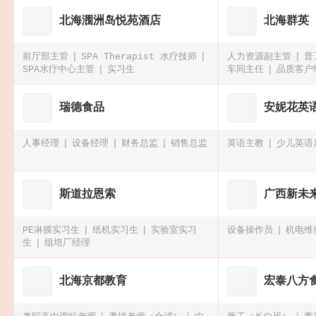
北海涠洲岛悦苑酒店
北海群英
前厅部主管
SPA Therapist 水疗技师
人力资源副主管
普
SPA水疗中心主管
实习生
车间主任
品质客户经
瑞德食品
安妮花英
人事经理
设备经理
财务总监
销售总监
英语主教
少儿英语
斯道拉恩索
广西新未
PE淋膜实习生
纸机实习生
实验室实习
设备操作员
机电维
生
组培厂经理
北海京都教育
宏泰八方