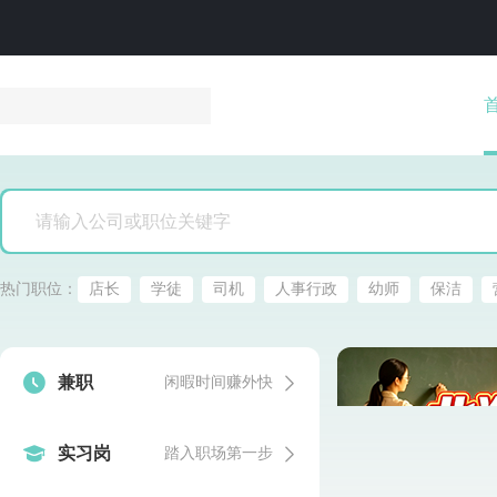
热门职位：
店长
学徒
司机
人事行政
幼师
保洁


兼职
闲暇时间赚外快


实习岗
踏入职场第一步
发