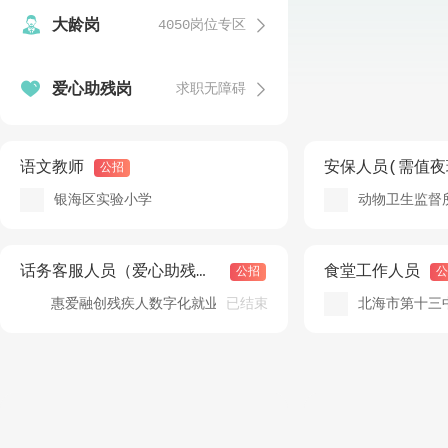


大龄岗
4050岗位专区
发


爱心助残岗
求职无障碍
温
发
语文教师
安保人员(需值夜
公招
银海区实验小学
动物卫生监督
发
话务客服人员（爱心助残岗）
食堂工作人员
公招
公
已结束
惠爱融创残疾人数字化就业（北海）基地
北海市第十三