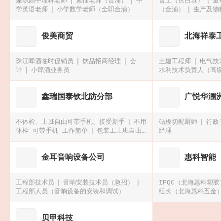
兼职高中理科老师
素描老师（合浦）
中
普工（长白班）
董
学英语老师
小学数学老师（全职合浦）
（合浦）
生产及物
经理)
俊美商贸
北海祥泰
珠江啤酒临时促销员
饮品招商经理
会
土建工程师
电气技
计
小郎酒业务员
水利技术负责人（高
鑫瑞国泰钦北防分部
广悦华涠
不体检、上班自由可带手机、接受新手
不用
砧板切配厨师
行政
体检 可带手机 工作简单
包装工上班自由
经理
可带手机、可预支工资、坐班
180/天招聘
散热器操作工
金耳音响设备公司
惠科智能
工程部技术员
音响安装技术员（急招）
IPQC（北海惠科塑胶
工程部人员（音响设备的安装和调试）
组长（北海惠科五金
科五金）
贝甲科技