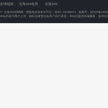
金耳音响设备公司
顾家物业
工程部技术员
音响安装技术员（急招）
物业收费员（合浦）
工程部人员（音响设备的安装和调试）
工（合浦）
物业经
富丽华大酒店
宇通建设
中厨炒锅
上什学徒
洗碗工
保安员
房建总工
房建施工
员
北海群英
裕和居家
人力资源副主管
普工/开机员
生产主管/
家具导购员（北海）
车间主任
品质客户经理/SQE
家具销售代表（北
海）
北海管道燃气
海底世界