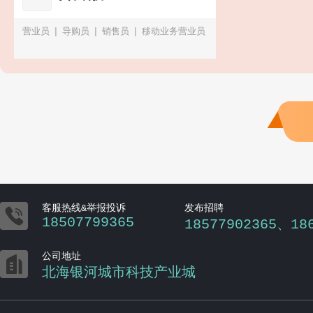
营业员
导购员
销售员
移动业务营业员
北海365
银滩一号
平台销售（商务顾问）
企业招聘顾问（人
安全员（监控员）
事/招聘/客服/销售经验优先）
Python
岁以上）
保洁员(P
开发工程师（软件/AI方向）
微信公众号资
深编辑（可远程在家办公）2026春季招聘
恒亮建材
南珠宫集
地产总工
地产项目负责人
汽车修理工
门店空间设计
厨师
售电公司运作负责人
原珠打孔员
临时厨