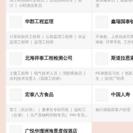
珠江啤酒临时促销员
饮品招商经理
会
客房服务员
新媒体
计
小郎酒业务员
管
华郡工程监理
鑫瑞国泰
计算机软件工程师
公路监理工程师
水运
不体检、上班自由可
监理工程师
监理工程师
体检 可带手机 工作
可带手机、可预支工
散热器操作工
北海祥泰工程检测公司
斯道拉恩
土建工程师
电气技术人员
消防查验员
PE淋膜实习生
纸机
水利技术负责人（高级工程师）
生
组培厂经理
宏泰八方食品
中国人寿
普工（长白班）
董事长专职司机
临时工
银行保险部客户经理
（合浦）
生产及物料控制专员( PMC专员/
经理)
广悦华涠洲海景度假酒店