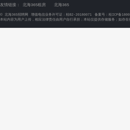
金耳音响设备公司
顾家物业
工程部技术员
音响安装技术员（急招）
物业收费员（合浦）
工程部人员（音响设备的安装和调试）
工（合浦）
物业经
富丽华大酒店
宇通建设
中厨炒锅
上什学徒
洗碗工
保安员
房建总工
房建施工
员
北海群英
裕和居家
人力资源副主管
普工/开机员
生产主管/
家具导购员（北海）
车间主任
品质客户经理/SQE
家具销售代表（北
海）
北海管道燃气
海底世界