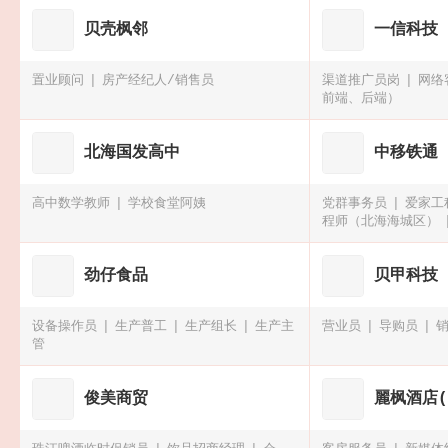
贝壳枫邻
一信科技
置业顾问
房产经纪人/销售员
渠道推广员岗
网络
前端、后端）
北海国发高中
中移铁通
高中数学教师
学校食堂阿姨
党群事务员
爱家工
程师（北海海城区）
劲仔食品
贝甲科技
设备操作员
生产普工
生产组长
生产主
营业员
导购员
管
俊美商贸
麗枫酒店