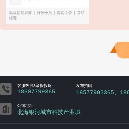
砧板切配厨师
行政专员
客房主管
前厅
经理
北海365
银滩一号
平台销售（商务顾问）
企业招聘顾问（人
安全员（监控员）
事/招聘/客服/销售经验优先）
Python
岁以上）
保洁员(P
开发工程师（软件/AI方向）
微信公众号资
深编辑（可远程在家办公）2026春季招聘
恒亮建材
南珠宫集
地产总工
地产项目负责人
汽车修理工
门店空间设计
厨师
售电公司运作负责人
原珠打孔员
临时厨