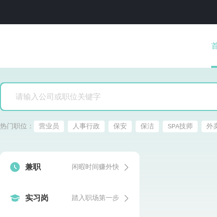
热门职位：
营业员
人事行政
保安
保洁
SPA技师
外


兼职
闲暇时间赚外快


实习岗
踏入职场第一步
发