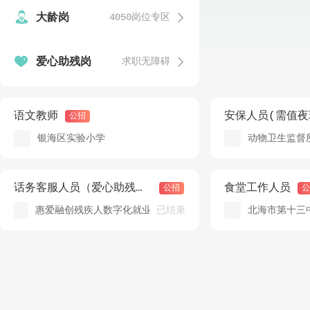


大龄岗
4050岗位专区
发


爱心助残岗
求职无障碍
温
发
语文教师
安保人员(需值夜
公招
银海区实验小学
动物卫生监督
发
话务客服人员（爱心助残岗）
食堂工作人员
公招
公
已结束
惠爱融创残疾人数字化就业（北海）基地
北海市第十三