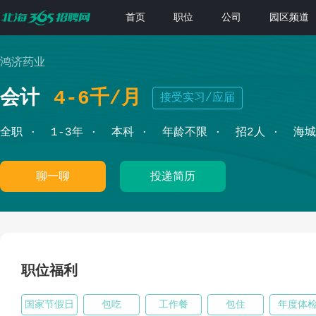
首页
职位
公司
园区频道
鸿济药业
会计
4-6千/月
接受实习/应届
全职
1-3年
本科
年龄不限
招2人
海城
聊一聊
投递简历
职位福利
国家节假日
包吃
工作餐
包住
年度体