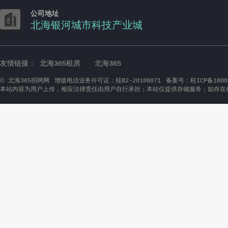

公司地址
北海银河城市科技产业城
友情链接：
北海365租房
北海365
©
北海365招聘网
增值电信业务许可证：桂B2-20180071
备案号：桂ICP备1800
本站内容为用户上传，相应法律责任由用户自行承担；本站仅提供存储服务；如存在