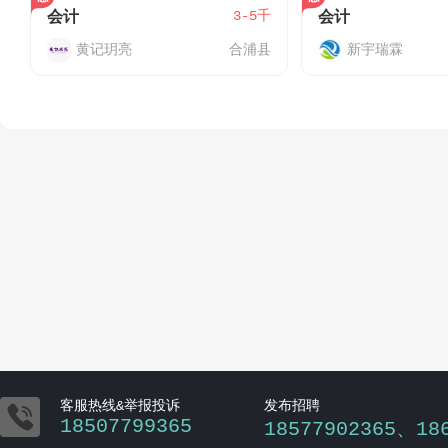
3-5千
会计
会计
黄记玥亮
合浦县
新宇瑞霖

客服热线&举报投诉
发布招聘
18507799365
18577902365、18