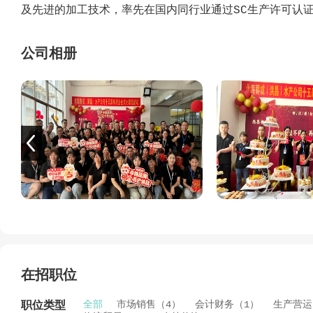
及先进的加工技术，率先在国内同行业通过SC生产许可认证、H
证，通过AAA级中国投标企业信用、AAA级质量服务诚信
争激烈的市场中占据了重要的一席之地。
公司相册
公司自成立至今十多年来，公司一直致力于扎根水产品的生
牌：洪昌兄弟、红红佳、爵成、汇珍鲜、泓湖鲜客。我们的
个省市地区，已与众多知名企业、连锁美食餐饮、超市及中
公司高度重视员工的职业发展，提供丰富的培训和晋升机会
供极具竞争力的薪酬福利体系，不仅有优厚的薪资待遇，还
互助的方式救助生活有困难的员工及家属，让您在工作之余
加入洪昌（爵成）水产，您将不再是一个旁观者，而是与我
未来！
在招职位
全部
市场销售（4）
会计财务（1）
生产营运
职位类型