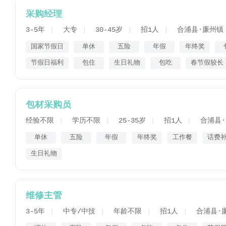
采购经理
3-5年
大专
30-45岁
招1人
合浦县·廉州镇
国家节假日
单休
五险
年假
年终奖
节假日福利
包住
生日礼物
包吃
春节假较长
包材采购员
经验不限
学历不限
25-35岁
招1人
合浦县
单休
五险
年假
年终奖
工作餐
话费
生日礼物
维修主管
3-5年
中专/中技
年龄不限
招1人
合浦县·