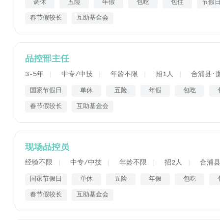
调休
五险
年假
包吃
包住
节假
春节假较长
互助基金会
品控部主任
3-5年
中专/中技
年龄不限
招1人
合浦县·
国家节假日
单休
五险
年假
包吃
春节假较长
互助基金会
现场品控员
经验不限
中专/中技
年龄不限
招2人
合浦县
国家节假日
单休
五险
年假
包吃
春节假较长
互助基金会