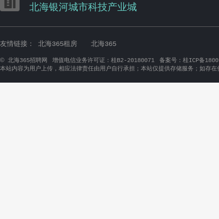

北海银河城市科技产业城
友情链接：
北海365租房
北海365
©
北海365招聘网
增值电信业务许可证：桂B2-20180071
备案号：桂ICP备1800
本站内容为用户上传，相应法律责任由用户自行承担；本站仅提供存储服务；如存在