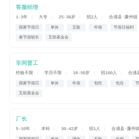
客服经理
1-3年
大专
25-38岁
招2人
合浦县·廉州镇
国家节假日
单休
五险
年假
节假日福利
春节假较长
互助基金会
车间普工
经验不限
学历不限
18-50岁
招100人
合浦
国家节假日
单休
年假
包吃
包住
互助基金会
厂长
5-10年
本科
30-42岁
招1人
合浦县·廉州