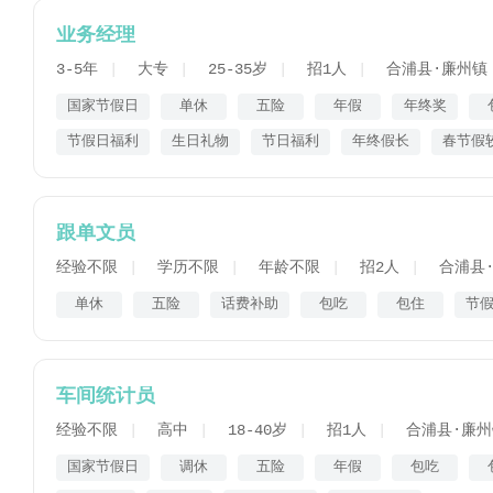
业务经理
3-5年
大专
25-35岁
招1人
合浦县·廉州镇
国家节假日
单休
五险
年假
年终奖
节假日福利
生日礼物
节日福利
年终假长
春节假
跟单文员
经验不限
学历不限
年龄不限
招2人
合浦县
单休
五险
话费补助
包吃
包住
节
车间统计员
经验不限
高中
18-40岁
招1人
合浦县·廉州
国家节假日
调休
五险
年假
包吃