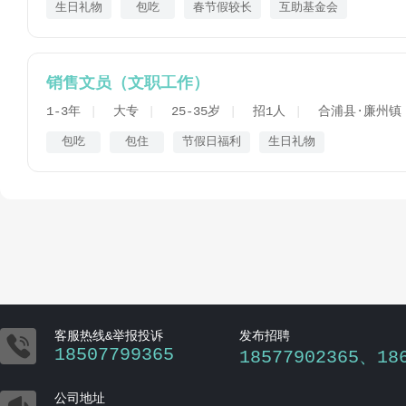
生日礼物
包吃
春节假较长
互助基金会
销售文员（文职工作）
1-3年
大专
25-35岁
招1人
合浦县·廉州镇
包吃
包住
节假日福利
生日礼物

客服热线&举报投诉
发布招聘
18507799365
18577902365、18
公司地址