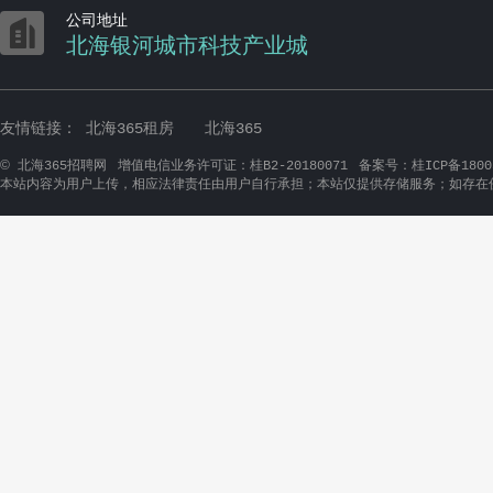

公司地址
北海银河城市科技产业城
友情链接：
北海365租房
北海365
©
北海365招聘网
增值电信业务许可证：桂B2-20180071
备案号：桂ICP备1800
本站内容为用户上传，相应法律责任由用户自行承担；本站仅提供存储服务；如存在