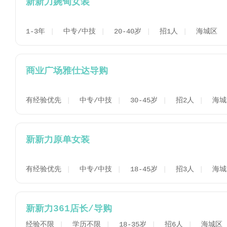
新新力婉甸女装
1-3年
中专/中技
20-40岁
招1人
海城区
商业广场雅仕达导购
有经验优先
中专/中技
30-45岁
招2人
海城
新新力原单女装
有经验优先
中专/中技
18-45岁
招3人
海城
新新力361店长/导购
经验不限
学历不限
18-35岁
招6人
海城区