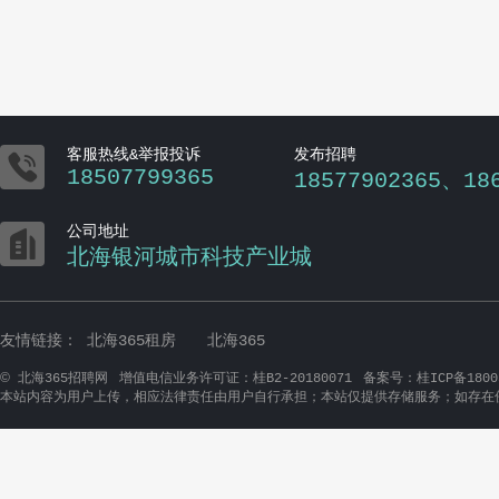

客服热线&举报投诉
发布招聘
18507799365
18577902365、18

公司地址
北海银河城市科技产业城
友情链接：
北海365租房
北海365
©
北海365招聘网
增值电信业务许可证：桂B2-20180071
备案号：桂ICP备1800
本站内容为用户上传，相应法律责任由用户自行承担；本站仅提供存储服务；如存在