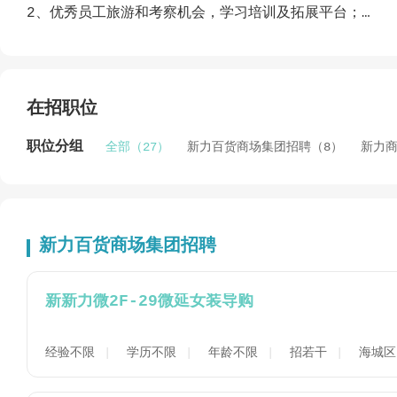
2、优秀员工旅游和考察机会，学习培训及拓展平台；
3、提供明确晋升途径和职业生涯发展培训；
【特别提醒】：
简历投递至邮箱：xinli7520@163.com，我们将
选择，我们将把您的简历纳入人才储备，有相应岗位时，会
在招职位
联系电话：0779—3059920
联系人： 彭小姐/陈小姐173077931
职位分组
全部（27）
新力百货商场集团招聘（8）
新力商
面试时间：上午10:00—11：30； 下午15：00—17:30
地址：北部湾中路62号5楼办公室/北部湾西路2号新力购
新力百货商场集团招聘
新新力微2F-29微延女装导购
经验不限
学历不限
年龄不限
招若干
海城区