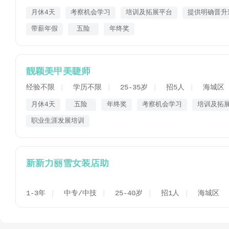
月休4天
考察机会学习
培训及拓展平台
提供明确晋升
带薪年假
五险
年终奖
靓颖美甲美睫师
经验不限
学历不限
25-35岁
招5人
海城区
月休4天
五险
年终奖
考察机会学习
培训及拓
职业生涯发展培训
新新力丽雪女装店助
1-3年
中专/中技
25-40岁
招1人
海城区