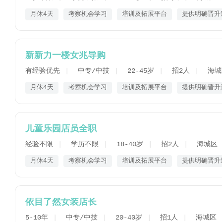
月休4天
考察机会学习
培训及拓展平台
提供明确晋升
新新力一楼女兆导购
有经验优先
中专/中技
22-45岁
招2人
海城
月休4天
考察机会学习
培训及拓展平台
提供明确晋升
儿童乐园店员全职
经验不限
学历不限
18-40岁
招2人
海城区
月休4天
考察机会学习
培训及拓展平台
提供明确晋升
依目了然女装店长
5-10年
中专/中技
20-40岁
招1人
海城区