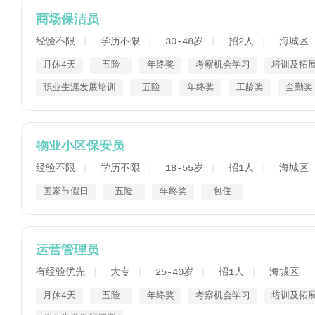
商场保洁员
经验不限
学历不限
30-48岁
招2人
海城区
月休4天
五险
年终奖
考察机会学习
培训及拓
职业生涯发展培训
五险
年终奖
工龄奖
全勤奖
物业小区保安员
经验不限
学历不限
18-55岁
招1人
海城区
国家节假日
五险
年终奖
包住
运营管理员
有经验优先
大专
25-40岁
招1人
海城区
月休4天
五险
年终奖
考察机会学习
培训及拓